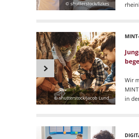
© shutterstock/fizkes
rhein
MINT
Jung
bege
Wir 
MINT-
© shutterstock/Jacob Lund
in der
DIGIT