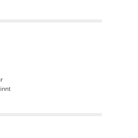
Mehr
Junge Mensche
r
innt