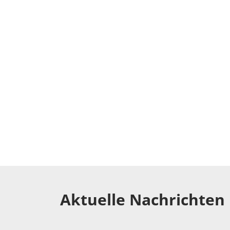
SONDERAUSGABE SCHATZKISTE 202
Gefahr im Chat
Cybergrooming und Online-Gefahren ver
zeigt, wie Kinder das Netz selbstständi
MEHR ERFAHREN
Aktuelle Nachrichten