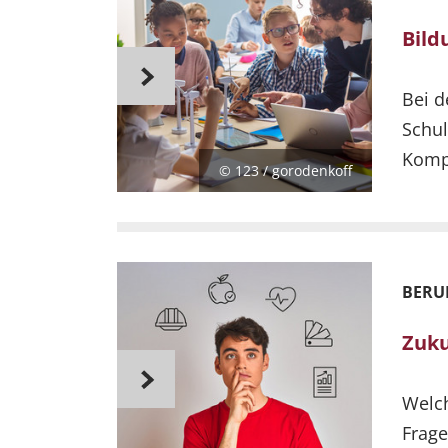
Bild
Bei d
Schul
Komp
© 123 / gorodenkoff
BERU
Zuku
Welch
Frage