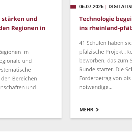
06.07.2026
|
DIGITALI
ir stärken und
Technologie begei
den Regionen in
ins rheinland-pfä
41 Schulen haben sich
pfälzische Projekt „
Regionen im
beworben, das zum S
regionale und
Runde startet. Die 
ystematische
Förderbetrag von bis
n den Bereichen
notwendige…
enschaften und
MEHR