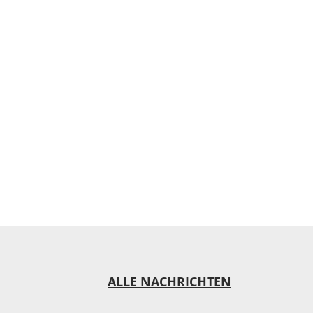
: Die Sonderausgabe der Schatzkiste
it kompakten Tipps.
ALLE NACHRICHTEN