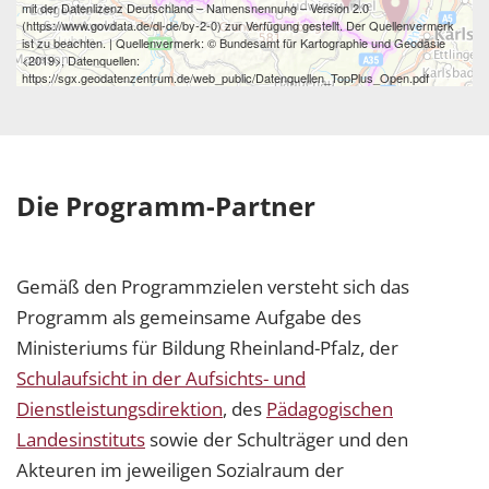
mit der Datenlizenz Deutschland – Namensnennung – Version 2.0
(https://www.govdata.de/dl-de/by-2-0) zur Verfügung gestellt. Der Quellenvermerk
ist zu beachten. | Quellenvermerk: © Bundesamt für Kartographie und Geodäsie
<2019>, Datenquellen:
https://sgx.geodatenzentrum.de/web_public/Datenquellen_TopPlus_Open.pdf
Die Programm-Partner
Gemäß den Programmzielen versteht sich das
Programm als gemeinsame Aufgabe des
Ministeriums für Bildung Rheinland-Pfalz, der
Schulaufsicht in der Aufsichts- und
Dienstleistungsdirektion
, des
Pädagogischen
Landesinstituts
sowie der Schulträger und den
Akteuren im jeweiligen Sozialraum der