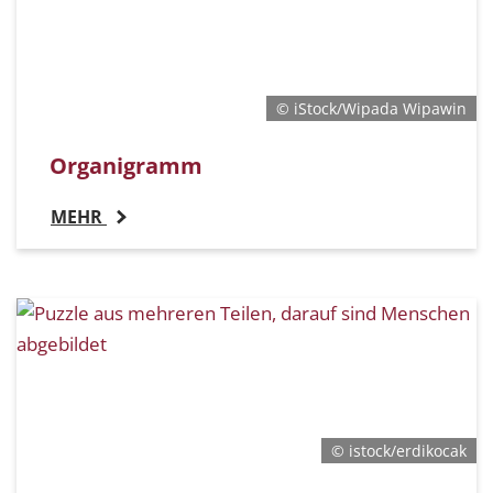
© iStock/Wipada Wipawin
Organigramm
MEHR
© istock/erdikocak